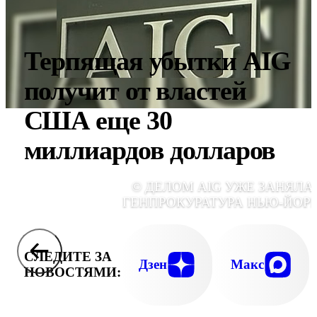
Терпящая убытки AIG
получит от властей
США еще 30
миллиардов долларов
© ДЕЛОМ AIG УЖЕ ЗАНЯЛА
ГЕНПРОКУРАТУРА НЬЮ-ЙОР
СЛЕДИТЕ ЗА
Дзен
Макс
НОВОСТЯМИ: