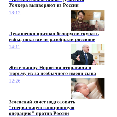
Уолкера выдворяют из России
18:12
Лукашенко призвал белорусов скупать
избы, пока все не разобрали россияне
14:11
Жительницу Норвегии отправили в
тюрьму из-за необычного имени сына
12:26
Зеленский хочет подготовить
"специальную санкционную
операцию" против России