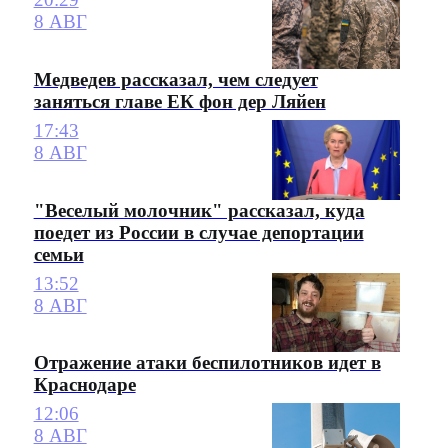
8 АВГ
Медведев рассказал, чем следует
заняться главе ЕК фон дер Ляйен
17:43
8 АВГ
"Веселый молочник" рассказал, куда
поедет из России в случае депортации
семьи
13:52
8 АВГ
Отражение атаки беспилотников идет в
Краснодаре
12:06
8 АВГ