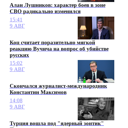
Алан Лушников: характер боев в зоне
СВО радикально изменился
15:41
9 АВГ
Коц считает поразительно мягкой
реакцию Вучича на вопрос об убийстве
русских
15:02
9 АВГ
Скончался журналист-международник
Константин Максимов
14:08
9 АВГ
Турция вошла под "ядерный зонтик"