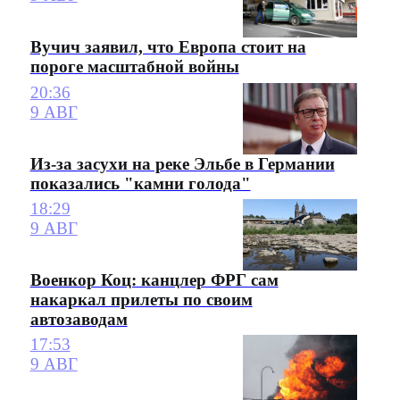
Вучич заявил, что Европа стоит на
пороге масштабной войны
20:36
9 АВГ
Из-за засухи на реке Эльбе в Германии
показались "камни голода"
18:29
9 АВГ
Военкор Коц: канцлер ФРГ сам
накаркал прилеты по своим
автозаводам
17:53
9 АВГ