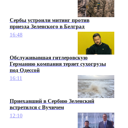
Сербы устроили митинг против
приезда Зеленского в Белград
16:48
Обслуживавшая гитлеровскую
Германию компания теряет сухогрузы
под Одессой
16:11
Приехавший в Сербию Зеленский
встретился с Вучичем
12:10