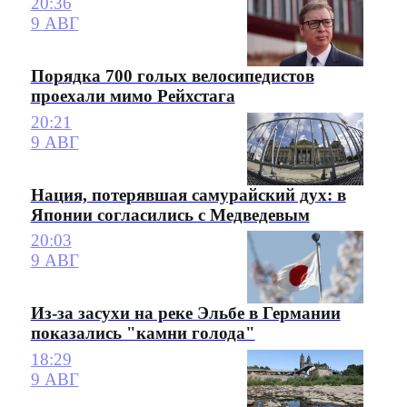
20:36
9 АВГ
Порядка 700 голых велосипедистов
проехали мимо Рейхстага
20:21
9 АВГ
Нация, потерявшая самурайский дух: в
Японии согласились с Медведевым
20:03
9 АВГ
Из-за засухи на реке Эльбе в Германии
показались "камни голода"
18:29
9 АВГ