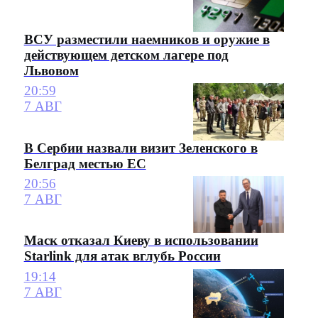
ВСУ разместили наемников и оружие в
действующем детском лагере под
Львовом
20:59
7 АВГ
В Сербии назвали визит Зеленского в
Белград местью ЕС
20:56
7 АВГ
Маск отказал Киеву в использовании
Starlink для атак вглубь России
19:14
7 АВГ