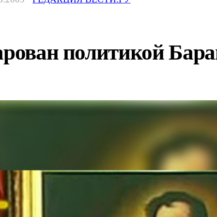
чарован политикой Бар