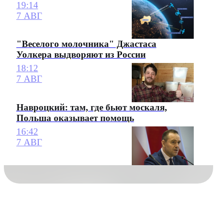
19:14
7 АВГ
"Веселого молочника" Джастаса
Уолкера выдворяют из России
18:12
7 АВГ
Навроцкий: там, где бьют москаля,
Польша оказывает помощь
16:42
7 АВГ