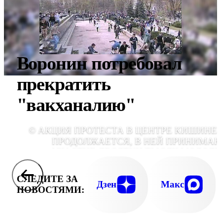
Воронин потребовал
прекратить
"вакханалию"
© АКЦИЯ ПРОТЕСТА В ЦЕНТРЕ КИШИНЕ
ПРОДОЛЖАЕТСЯ, В НЕЙ ПРИНИМА
УЧАСТИЕ ДЕСЯТКИ ТЫСЯЧ МОЛОД
ЛЮДЕЙ, КОТОРЫЕ, КАК ОНИ ЗАЯВЛЯЮ
НЕДОВОЛЬНЫ РЕЗУЛЬТАТАМИ ВЫБОР
СЛЕДИТЕ ЗА
Дзен
Макс
НОВОСТЯМИ: