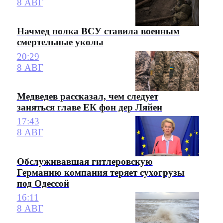
8 АВГ
Начмед полка ВСУ ставила военным
смертельные уколы
20:29
8 АВГ
Медведев рассказал, чем следует
заняться главе ЕК фон дер Ляйен
17:43
8 АВГ
Обслуживавшая гитлеровскую
Германию компания теряет сухогрузы
под Одессой
16:11
8 АВГ