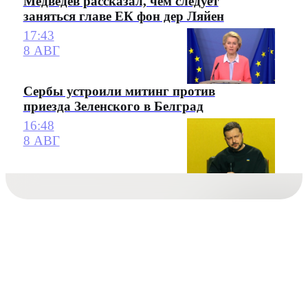
Медведев рассказал, чем следует
заняться главе ЕК фон дер Ляйен
17:43
8 АВГ
Сербы устроили митинг против
приезда Зеленского в Белград
16:48
8 АВГ