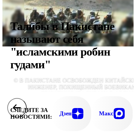
Талибы в Пакистане
называют себя
"исламскими робин
гудами"
© В ПАКИСТАНЕ ОСВОБОЖДЕН КИТАЙСК
ИНЖЕНЕР, ПОХИЩЕННЫЙ БОЕВИКА
ДВИЖЕНИЯ "ТАЛИБАН" В АВГУС
ПРОШЛОГО ГО
СЛЕДИТЕ ЗА
Дзен
Макс
НОВОСТЯМИ: