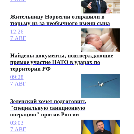
Жительницу Норвегии отправили в
тюрьму из-за необычного имени сына
12:26
7 АВГ
Найдены документы, подтверждающие
прямое участие НАТО в ударах по
территории РФ
09:28
7 АВГ
Зеленский хочет подготовить
"специальную санкционную
операцию" против России
03:03
7 АВГ