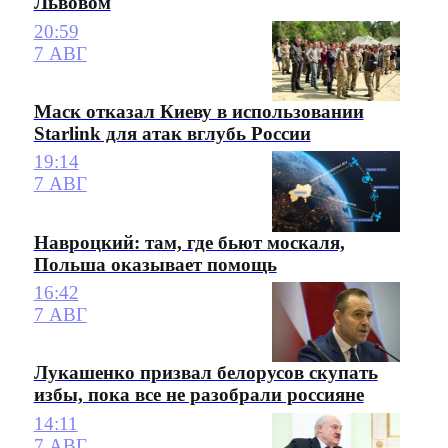
Львовом
20:59
7 АВГ
Маск отказал Киеву в использовании
Starlink для атак вглубь России
19:14
7 АВГ
Навроцкий: там, где бьют москаля,
Польша оказывает помощь
16:42
7 АВГ
Лукашенко призвал белорусов скупать
избы, пока все не разобрали россияне
14:11
7 АВГ