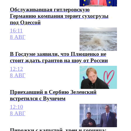
Обслуживавшая гитлеровскую
Германию компания теряет сухогрузы
под Одессой
16:11
8 АВГ
В Госдуме заявили, что Плющенко не
стоит ждать грантов на шоу от России
12:12
8 АВГ
Приехавший в Сербию Зеленский
встретился с Вучичем
12:10
8 АВГ
Пирожки с капустой, хрен и горчица: