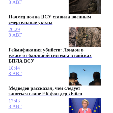
8 АВГ
Начмед полка ВСУ ставила военным
смертельные уколы
20:29
8 АВГ
Геймификация убийств: Лондон в
ужасе от балльной системы в войсках
БПЛА ВСУ
18:44
8 АВГ
Медведев рассказал, чем следует
заняться главе ЕК фон дер Ляйен
17:43
8 АВГ