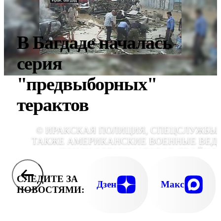
В Багдаде началась
серия
"предвыборных"
терактов
© ИРАКСКАЯ ПОЛИЦИЯ, СПЕЦСЛУЖБЫ,
ТАКЖЕ АМЕРИКАНСКИЕ ВОЕННЫЕ ВЕД
ПОИСК ОРГАНИЗАТОРОВ ДВОЙНО
ТЕРАКТА В БАГДА
СЛЕДИТЕ ЗА
Дзен
Макс
НОВОСТЯМИ: