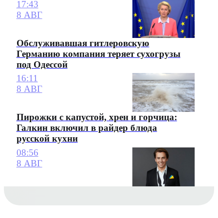
17:43
8 АВГ
Обслуживавшая гитлеровскую
Германию компания теряет сухогрузы
под Одессой
16:11
8 АВГ
Пирожки с капустой, хрен и горчица:
Галкин включил в райдер блюда
русской кухни
08:56
8 АВГ