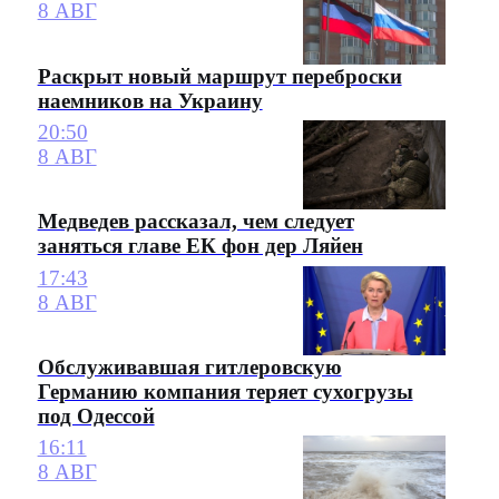
8 АВГ
Раскрыт новый маршрут переброски
наемников на Украину
20:50
8 АВГ
Медведев рассказал, чем следует
заняться главе ЕК фон дер Ляйен
17:43
8 АВГ
Обслуживавшая гитлеровскую
Германию компания теряет сухогрузы
под Одессой
16:11
8 АВГ