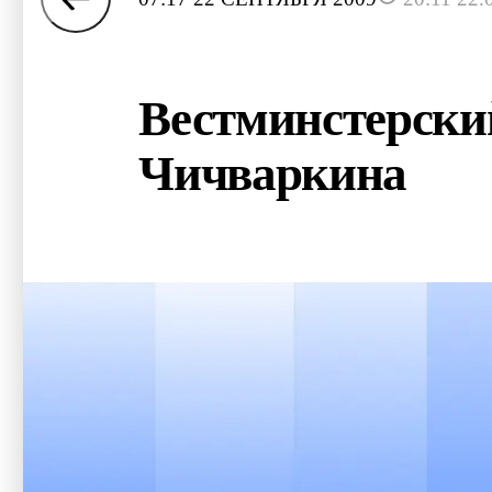
Вестминстерский
Чичваркина