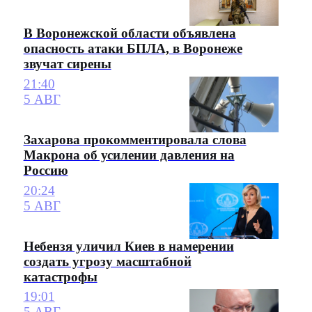
В Воронежской области объявлена
опасность атаки БПЛА, в Воронеже
звучат сирены
21:40
5 АВГ
Захарова прокомментировала слова
Макрона об усилении давления на
Россию
20:24
5 АВГ
Небензя уличил Киев в намерении
создать угрозу масштабной
катастрофы
19:01
5 АВГ