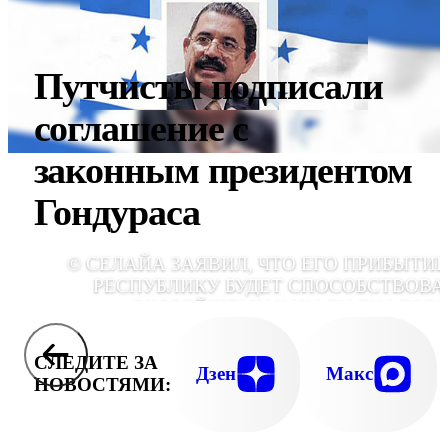
Путчисты подписали
соглашение с
законным президентом
Гондураса
© СЕЛАЙА ЗАЯВИЛ, ЧТО ЕГО ПРИБЫТИЕ
РЕСПУБЛИКУ БУДЕТ СПОСОБСТВОВА
СКОРЕЙШЕМУ НАЧАЛУ ДИАЛОГА
ВОЗМОЖНОЙ НОРМАЛИЗАЦИИ СИТУАЦИИ
ГОНДУРАСЕ И ПУТЯХ РАЗРЕШЕНИЯ КРИЗИ
СЛЕДИТЕ ЗА
Дзен
Макс
НОВОСТЯМИ: