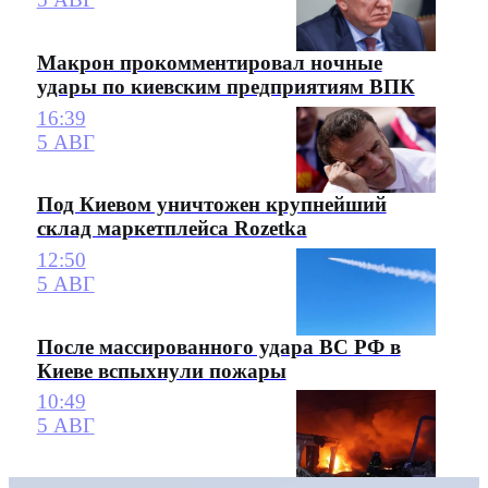
Макрон прокомментировал ночные
удары по киевским предприятиям ВПК
16:39
5 АВГ
Под Киевом уничтожен крупнейший
склад маркетплейса Rozetka
12:50
5 АВГ
После массированного удара ВС РФ в
Киеве вспыхнули пожары
10:49
5 АВГ