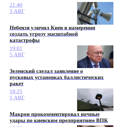
21:40
5 АВГ
Небензя уличил Киев в намерении
создать угрозу масштабной
катастрофы
19:01
5 АВГ
Зеленский сделал заявление о
пусковых установках баллистических
ракет
18:25
5 АВГ
Макрон прокомментировал ночные
удары по киевским предприятиям ВПК