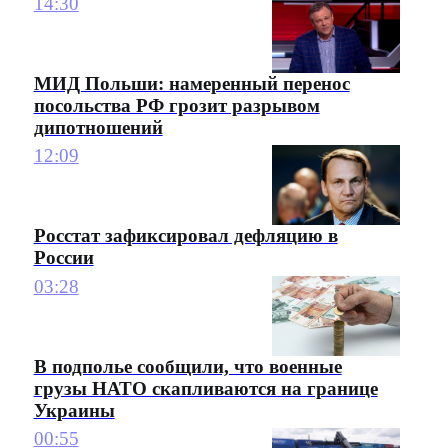
14:30
МИД Польши: намеренный перенос
посольства РФ грозит разрывом
дипотношений
12:09
Росстат зафиксировал дефляцию в
России
03:28
В подполье сообщили, что военные
грузы НАТО скапливаются на границе
Украины
00:55