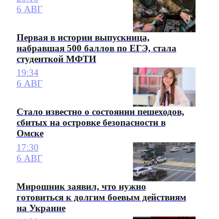
6 АВГ
Первая в истории выпускница,
набравшая 500 баллов по ЕГЭ, стала
студенткой МФТИ
19:34
6 АВГ
Стало известно о состоянии пешеходов,
сбитых на островке безопасности в
Омске
17:30
6 АВГ
Мирошник заявил, что нужно
готовиться к долгим боевым действиям
на Украине