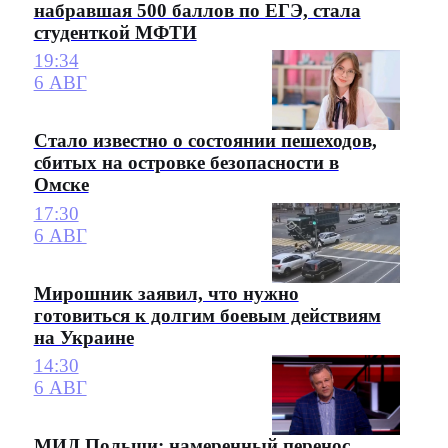
набравшая 500 баллов по ЕГЭ, стала
студенткой МФТИ
19:34
6 АВГ
Стало известно о состоянии пешеходов,
сбитых на островке безопасности в
Омске
17:30
6 АВГ
Мирошник заявил, что нужно
готовиться к долгим боевым действиям
на Украине
14:30
6 АВГ
МИД Польши: намеренный перенос