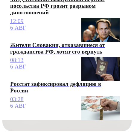
посольства РФ грозит разрывом
дипотношений
12:09
6 АВГ
Жители Словакии, отказавшиеся от
гражданства РФ, хотят его вернуть
08:13
6 АВГ
Росстат зафиксировал дефляцию в
России
03:28
6 АВГ