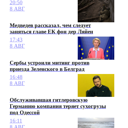
20:50
8 АВГ
Медведев рассказал, чем следует
заняться главе ЕК фон дер Ляйен
17:43
8 АВГ
Сербы устроили митинг против
приезда Зеленского в Белград
16:48
8 АВГ
Обслуживавшая гитлеровскую
Германию компания теряет сухогрузы
под Одессой
16:11
8 АВГ