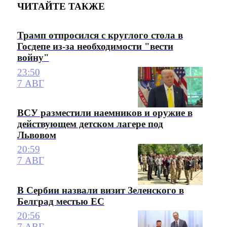
ЧИТАЙТЕ ТАКЖЕ
Трамп отпросился с круглого стола в
Госдепе из-за необходимости "вести
войну"
23:50
7 АВГ
ВСУ разместили наемников и оружие в
действующем детском лагере под
Львовом
20:59
7 АВГ
В Сербии назвали визит Зеленского в
Белград местью ЕС
20:56
7 АВГ