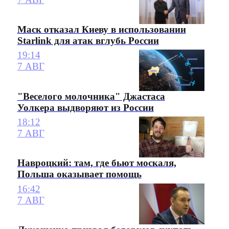
Маск отказал Киеву в использовании
Starlink для атак вглубь России
19:14
7 АВГ
"Веселого молочника" Джастаса
Уолкера выдворяют из России
18:12
7 АВГ
Навроцкий: там, где бьют москаля,
Польша оказывает помощь
16:42
7 АВГ