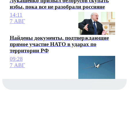
Лукашенко призвал белорусов скупать
избы, пока все не разобрали россияне
14:11
7 АВГ
Найдены документы, подтверждающие
прямое участие НАТО в ударах по
территории РФ
09:28
7 АВГ