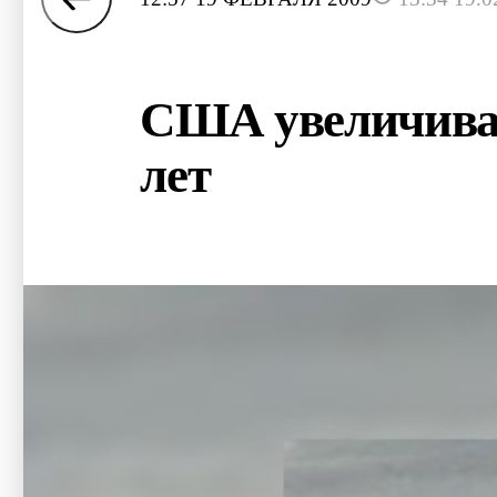
США увеличиваю
лет