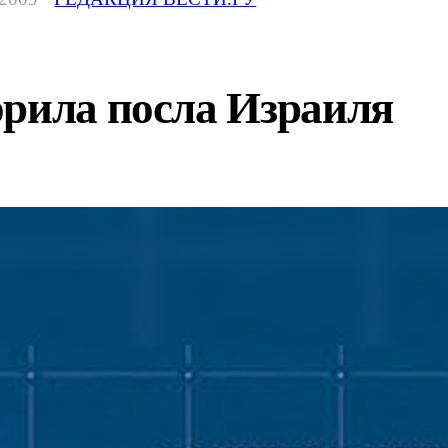
орила посла Израиля