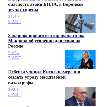
опасность атаки БПЛА, в Воронеже
звучат сирены
21:40
5 АВГ
Захарова прокомментировала слова
Макрона об усилении давления на
Россию
20:24
5 АВГ
Небензя уличил Киев в намерении
создать угрозу масштабной
катастрофы
19:01
5 АВГ