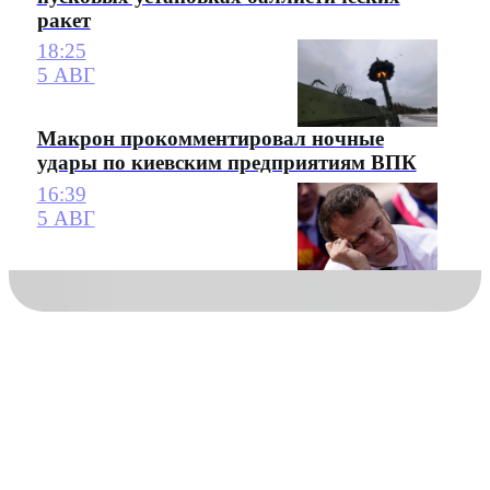
ракет
18:25
5 АВГ
Макрон прокомментировал ночные
удары по киевским предприятиям ВПК
16:39
5 АВГ