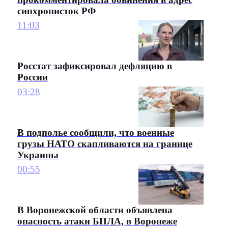
синхронисток РФ
11:03
Росстат зафиксировал дефляцию в
России
03:28
В подполье сообщили, что военные
грузы НАТО скапливаются на границе
Украины
00:55
В Воронежской области объявлена
опасность атаки БПЛА, в Воронеже