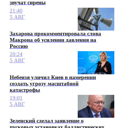
звучат сирены
21:40
5 АВГ
Захарова прокомментировала слова
Макрона об усилении давления на
Россию
20:24
5 АВГ
Небензя уличил Киев в намерении
создать угрозу масштабной
катастрофы
19:01
5 АВГ
Зеленский сделал заявление о
пусковых установках баллистических