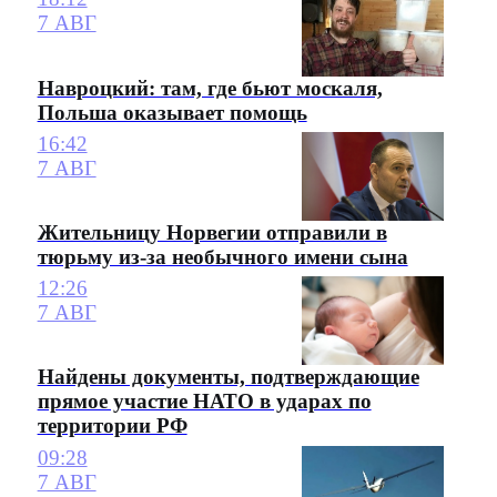
7 АВГ
Навроцкий: там, где бьют москаля,
Польша оказывает помощь
16:42
7 АВГ
Жительницу Норвегии отправили в
тюрьму из-за необычного имени сына
12:26
7 АВГ
Найдены документы, подтверждающие
прямое участие НАТО в ударах по
территории РФ
09:28
7 АВГ