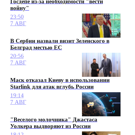
Госдепе из-за необходимости "вести
войну"
23:50
7 АВГ
В Сербии назвали визит Зеленского в
Белград местью ЕС
20:56
7 АВГ
Маск отказал Киеву в использовании
Starlink для атак вглубь России
19:14
7 АВГ
"Веселого молочника" Джастаса
Уолкера выдворяют из России
18:12