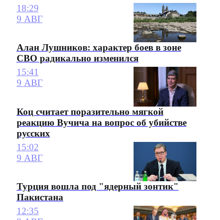
18:29
9 АВГ
Алан Лушников: характер боев в зоне
СВО радикально изменился
15:41
9 АВГ
Коц считает поразительно мягкой
реакцию Вучича на вопрос об убийстве
русских
15:02
9 АВГ
Турция вошла под "ядерный зонтик"
Пакистана
12:35