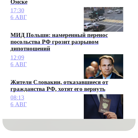
Омске
17:30
6 АВГ
МИД Польши: намеренный перенос
посольства РФ грозит разрывом
дипотношений
12:09
6 АВГ
Жители Словакии, отказавшиеся от
гражданства РФ, хотят его вернуть
08:13
6 АВГ