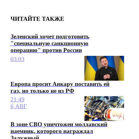
ЧИТАЙТЕ ТАКЖЕ
Зеленский хочет подготовить
"специальную санкционную
операцию" против России
03:03
Европа просит Анкару поставить ей
газ, но только не из РФ
21:49
6 АВГ
В зоне СВО уничтожен молдавский
наемник, которого награждал
Залужный