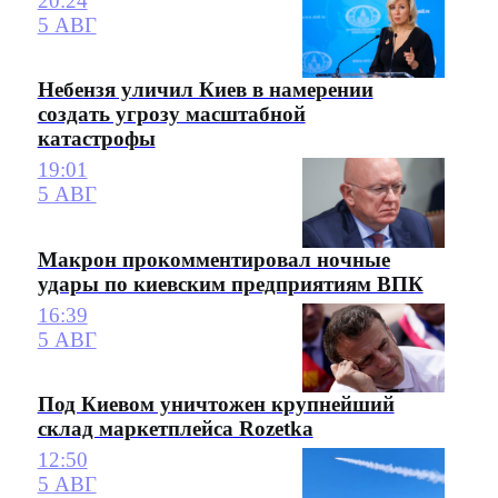
20:24
5 АВГ
Небензя уличил Киев в намерении
создать угрозу масштабной
катастрофы
19:01
5 АВГ
Макрон прокомментировал ночные
удары по киевским предприятиям ВПК
16:39
5 АВГ
Под Киевом уничтожен крупнейший
склад маркетплейса Rozetka
12:50
5 АВГ