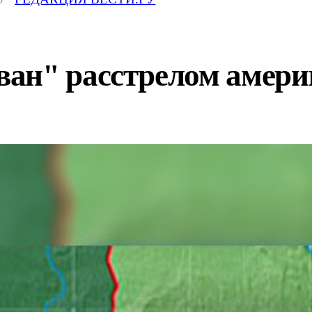
ан" расстрелом америк