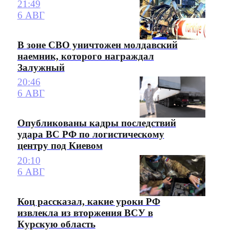
21:49
6 АВГ
В зоне СВО уничтожен молдавский
наемник, которого награждал
Залужный
20:46
6 АВГ
Опубликованы кадры последствий
удара ВС РФ по логистическому
центру под Киевом
20:10
6 АВГ
Коц рассказал, какие уроки РФ
извлекла из вторжения ВСУ в
Курскую область