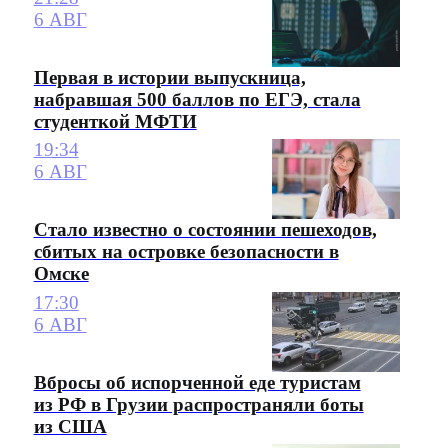
6 АВГ
Первая в истории выпускница,
набравшая 500 баллов по ЕГЭ, стала
студенткой МФТИ
19:34
6 АВГ
Стало известно о состоянии пешеходов,
сбитых на островке безопасности в
Омске
17:30
6 АВГ
Вбросы об испорченной еде туристам
из РФ в Грузии распространяли боты
из США