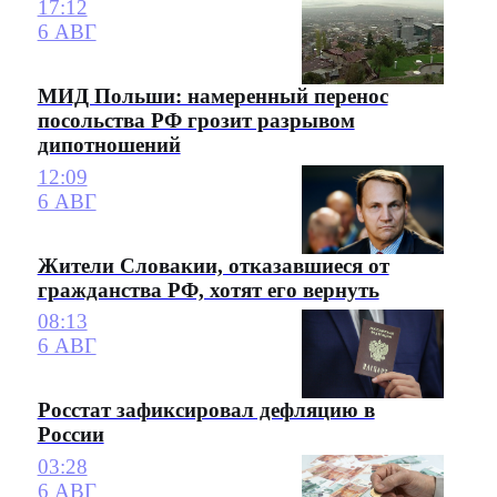
17:12
6 АВГ
МИД Польши: намеренный перенос
посольства РФ грозит разрывом
дипотношений
12:09
6 АВГ
Жители Словакии, отказавшиеся от
гражданства РФ, хотят его вернуть
08:13
6 АВГ
Росстат зафиксировал дефляцию в
России
03:28
6 АВГ