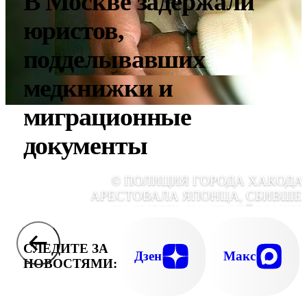
В Москве задержали
юристов,
подделывавших
медкнижки и
миграционные
документы
© ПОЛИЦИЯ ГОРОДА ХАКОДА
АРЕСТОВАЛА ЯПОНЦА, СБИВШЕ
НАСМЕРТЬ НА СВОЕЙ МАШИ
РОССИЙСКОГО МОРЯ
СЛЕДИТЕ ЗА
Дзен
Макс
НОВОСТЯМИ: