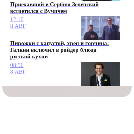
Приехавший в Сербию Зеленский
встретился с Вучичем
12:10
8 АВГ
Пирожки с капустой, хрен и горчица:
Галкин включил в райдер блюда
русской кухни
08:56
8 АВГ