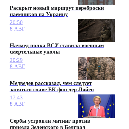
Раскрыт новый маршрут переброски
наемников на Украину
20:50
8 АВГ
Начмед полка ВСУ ставила военным
смертельные уколы
20:29
8 АВГ
Медведев рассказал, чем следует
заняться главе ЕК фон дер Ляйен
17:43
8 АВГ
Сербы устроили митинг против
приезда Зеленского в Белград