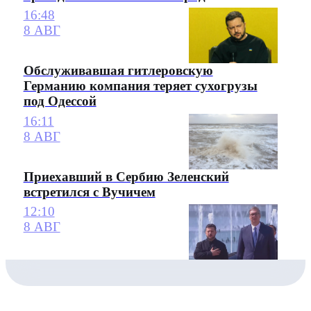
16:48
8 АВГ
Обслуживавшая гитлеровскую
Германию компания теряет сухогрузы
под Одессой
16:11
8 АВГ
Приехавший в Сербию Зеленский
встретился с Вучичем
12:10
8 АВГ