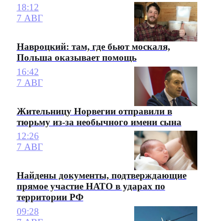
18:12
7 АВГ
Навроцкий: там, где бьют москаля,
Польша оказывает помощь
16:42
7 АВГ
Жительницу Норвегии отправили в
тюрьму из-за необычного имени сына
12:26
7 АВГ
Найдены документы, подтверждающие
прямое участие НАТО в ударах по
территории РФ
09:28