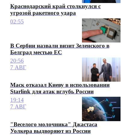
Краснодарский край столкнулся с
угрозой ракетного удара
02:55
В Сербии назвали визит Зеленского в
Белград местью ЕС
20:56
7 АВГ
Маск отказал Киеву в использовании
Starlink для атак вглубь России
19:14
7 АВГ
"Веселого молочника" Джастаса
Уолкера выдворяют из России