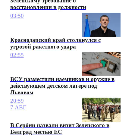
Зеленскому требование о
восстановлении в должности
03:50
Краснодарский край столкнулся с
угрозой ракетного удара
02:55
ВСУ разместили наемников и оружие в
действующем детском лагере под
Львовом
20:59
7 АВГ
В Сербии назвали визит Зеленского в
Белград местью ЕС