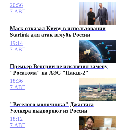
20:56
7 АВГ
Маск отказал Киеву в использовании
Starlink для атак вглубь России
19:14
7 АВГ
Премьер Венгрии не исключил замену
"Росатома" на АЭС "Пакш-2"
18:36
7 АВГ
"Веселого молочника" Джастаса
Уолкера выдворяют из России
18:12
7 АВГ