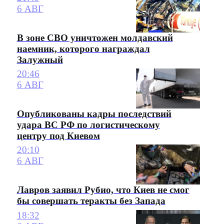
6 АВГ
В зоне СВО уничтожен молдавский
наемник, которого награждал
Залужный
20:46
6 АВГ
Опубликованы кадры последствий
удара ВС РФ по логистическому
центру под Киевом
20:10
6 АВГ
Лавров заявил Рубио, что Киев не смог
бы совершать теракты без Запада
18:32