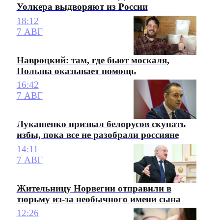
Уолкера выдворяют из России
18:12
7 АВГ
Навроцкий: там, где бьют москаля,
Польша оказывает помощь
16:42
7 АВГ
Лукашенко призвал белорусов скупать
избы, пока все не разобрали россияне
14:11
7 АВГ
Жительницу Норвегии отправили в
тюрьму из-за необычного имени сына
12:26