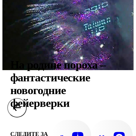
На родине пороха –
фантастические
новогодние
фейерверки
СЛЕДИТЕ ЗА