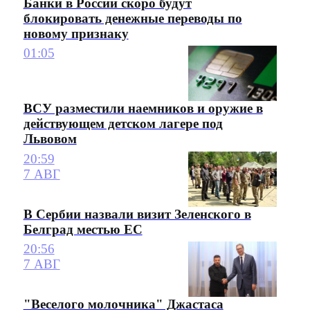
Банки в России скоро будут
блокировать денежные переводы по
новому признаку
01:05
ВСУ разместили наемников и оружие в
действующем детском лагере под
Львовом
20:59
7 АВГ
В Сербии назвали визит Зеленского в
Белград местью ЕС
20:56
7 АВГ
"Веселого молочника" Джастаса