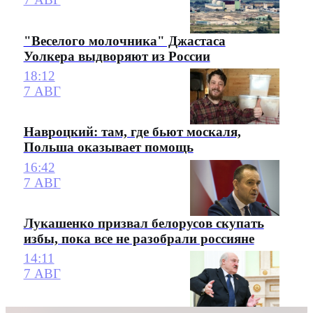
"Веселого молочника" Джастаса
Уолкера выдворяют из России
18:12
7 АВГ
Навроцкий: там, где бьют москаля,
Польша оказывает помощь
16:42
7 АВГ
Лукашенко призвал белорусов скупать
избы, пока все не разобрали россияне
14:11
7 АВГ