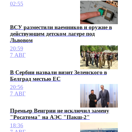
02:55
ВСУ разместили наемников и оружие в
действующем детском лагере под
Львовом
20:59
7 АВГ
В Сербии назвали визит Зеленского в
Белград местью ЕС
20:56
7 АВГ
Премьер Венгрии не исключил замену
"Росатома" на АЭС "Пакш-2"
18:36
7 АВГ