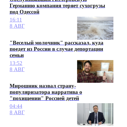
Германию компания теряет сухогрузы
под Одессой
16:11
8 АВГ
"Веселый молочник" рассказал, куда
поедет из России в случае депортации
семьи
13:52
8 АВГ
Мирошник назвал страну-
популяризатора нарратива о
"похищении" Россией детей
04:44
8 АВГ