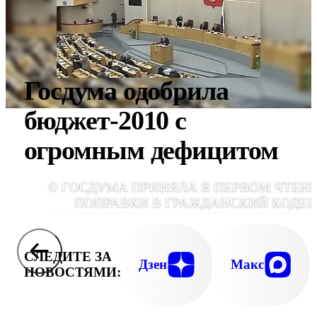
Госдума одобрила
бюджет-2010 с
огромным дефицитом
© ГОСДУМА ПРИНЯЛА В ПЕРВОМ ЧТЕН
ПОПРАВКИ В ГРАЖДАНСКИЙ КОДЕК
ДАЮЩИЕ ПРАВО РОССИЯНАМ ДОСРОЧ
ПОГАШАТЬ КРЕДИТЫ БЕЗ СОГЛАСИЯ БАНК
И ШТРАФ
СЛЕДИТЕ ЗА
Дзен
Макс
НОВОСТЯМИ: