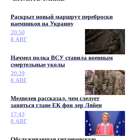
Раскрыт новый маршрут переброски
наемников на Украину
20:50
8 АВГ
Начмед полка ВСУ ставила военным
смертельные уколы
20:29
8 АВГ
Медведев рассказал, чем следует
заняться главе ЕК фон дер Ляйен
17:43
8 АВГ
Обслуживавшая гитлеровскую