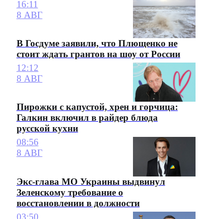
16:11
8 АВГ
В Госдуме заявили, что Плющенко не
стоит ждать грантов на шоу от России
12:12
8 АВГ
Пирожки с капустой, хрен и горчица:
Галкин включил в райдер блюда
русской кухни
08:56
8 АВГ
Экс-глава МО Украины выдвинул
Зеленскому требование о
восстановлении в должности
03:50