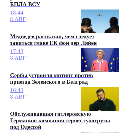
БПЛА ВСУ
18:44
8 АВГ
Медведев рассказал, чем следует
заняться главе ЕК фон дер Ляйен
17:43
8 АВГ
Сербы устроили митинг против
приезда Зеленского в Белград
16:48
8 АВГ
Обслуживавшая гитлеровскую
Германию компания теряет сухогрузы
под Одессой