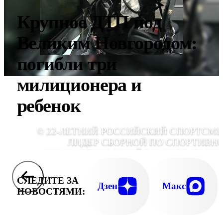
Крупное ДТП под
Великим Новгородом:
погибли три
милиционера и
ребенок
© 22-ЛЕТНИЙ РОССИЙСКИЙ СПОРТСМЕ
ЛИДЕР СБОРНОЙ ПО СПОРТИВН
ГИМНАСТИКЕ ЮРИЙ РЯЗАНОВ ПОГИБ
РЕЗУЛЬТАТЕ Д
СЛЕДИТЕ ЗА
Дзен
Макс
НОВОСТЯМИ: