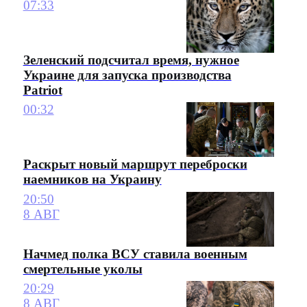
07:33
Зеленский подсчитал время, нужное
Украине для запуска производства
Patriot
00:32
Раскрыт новый маршрут переброски
наемников на Украину
20:50
8 АВГ
Начмед полка ВСУ ставила военным
смертельные уколы
20:29
8 АВГ