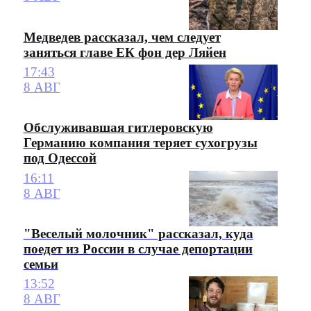
Медведев рассказал, чем следует
заняться главе ЕК фон дер Ляйен
17:43
8 АВГ
Обслуживавшая гитлеровскую
Германию компания теряет сухогрузы
под Одессой
16:11
8 АВГ
"Веселый молочник" рассказал, куда
поедет из России в случае депортации
семьи
13:52
8 АВГ