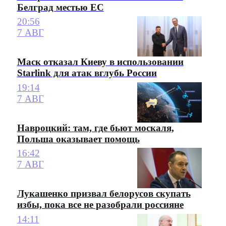
Белград местью ЕС
20:56
7 АВГ
Маск отказал Киеву в использовании
Starlink для атак вглубь России
19:14
7 АВГ
Навроцкий: там, где бьют москаля,
Польша оказывает помощь
16:42
7 АВГ
Лукашенко призвал белорусов скупать
избы, пока все не разобрали россияне
14:11