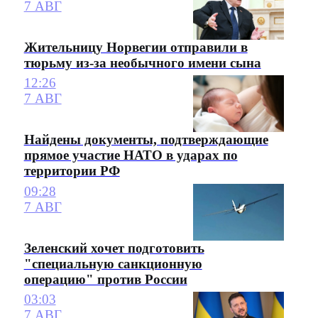
7 АВГ
Жительницу Норвегии отправили в
тюрьму из-за необычного имени сына
12:26
7 АВГ
Найдены документы, подтверждающие
прямое участие НАТО в ударах по
территории РФ
09:28
7 АВГ
Зеленский хочет подготовить
"специальную санкционную
операцию" против России
03:03
7 АВГ