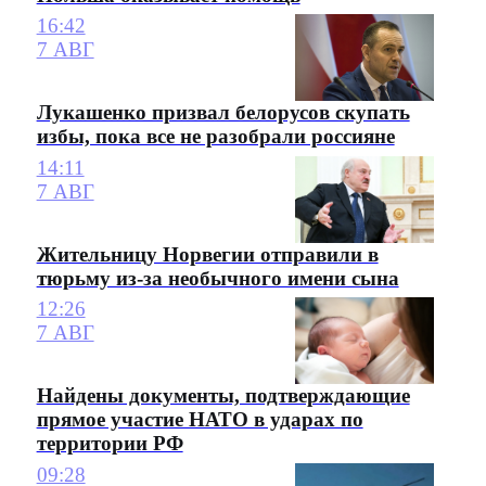
16:42
7 АВГ
Лукашенко призвал белорусов скупать
избы, пока все не разобрали россияне
14:11
7 АВГ
Жительницу Норвегии отправили в
тюрьму из-за необычного имени сына
12:26
7 АВГ
Найдены документы, подтверждающие
прямое участие НАТО в ударах по
территории РФ
09:28