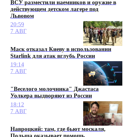
ВСУ разместили наемников и оружие в
действующем детском лагере под
Львовом
20:59
7 АВГ
Маск отказал Киеву в использовании
Starlink для атак вглубь России
19:14
7 АВГ
"Веселого молочника" Джастаса
Уолкера выдворяют из России
18:12
7 АВГ
Навроцкий: там, где бьют москаля,
Польша оказывает помощь