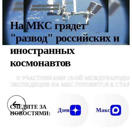
На МКС грядет
"развод" российских и
иностранных
космонавтов
© УЧАСТНИКАМИ 19-ОЙ МЕЖДУНАРОДН
ЭКСПЕДИЦИИ НА МКС ГОТОВЯТСЯ К СТАР
СЛЕДИТЕ ЗА
Дзен
Макс
НОВОСТЯМИ: