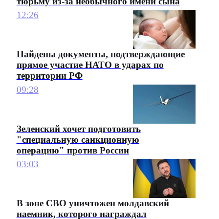
тюрьму из-за необычного имени сына
12:26
Найдены документы, подтверждающие
прямое участие НАТО в ударах по
территории РФ
09:28
Зеленский хочет подготовить
"специальную санкционную
операцию" против России
03:03
В зоне СВО уничтожен молдавский
наемник, которого награждал