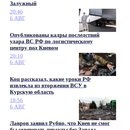
Залужный
20:46
6 АВГ
Опубликованы кадры последствий
удара ВС РФ по логистическому
центру под Киевом
20:10
6 АВГ
Коц рассказал, какие уроки РФ
извлекла из вторжения ВСУ в
Курскую область
18:56
6 АВГ
Лавров заявил Рубио, что Киев не смог
бы совершать теракты без Запада