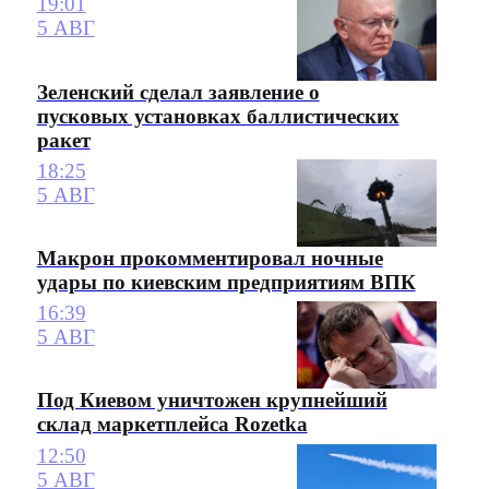
19:01
5 АВГ
Зеленский сделал заявление о
пусковых установках баллистических
ракет
18:25
5 АВГ
Макрон прокомментировал ночные
удары по киевским предприятиям ВПК
16:39
5 АВГ
Под Киевом уничтожен крупнейший
склад маркетплейса Rozetka
12:50
5 АВГ